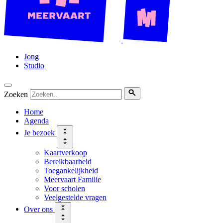
Jong
Studio
Zoeken
Home
Agenda
Je bezoek
Kaartverkoop
Bereikbaarheid
Toegankelijkheid
Meervaart Familie
Voor scholen
Veelgestelde vragen
Over ons