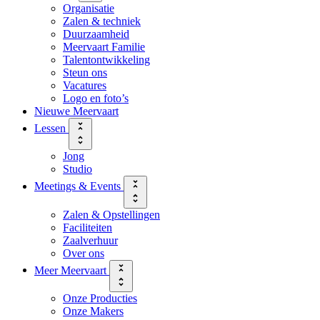
Organisatie
Zalen & techniek
Duurzaamheid
Meervaart Familie
Talentontwikkeling
Steun ons
Vacatures
Logo en foto’s
Nieuwe Meervaart
Lessen
Jong
Studio
Meetings & Events
Zalen & Opstellingen
Faciliteiten
Zaalverhuur
Over ons
Meer Meervaart
Onze Producties
Onze Makers