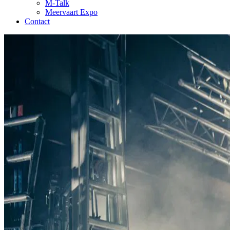
M-Talk
Meervaart Expo
Contact