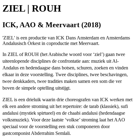
ZIEL | ROUH
ICK, AAO & Meervaart (2018)
'ZIEL' is een productie van ICK Dans Amsterdam en Amsterdams
Andalusisch Orkest in coproductie met Meervaart.
In ZIEL of ROUH (het Arabische woord voor ‘ziel’) gaan twee
uiteenlopende disciplines de confrontatie aan: muziek uit Al-
Andalus en hedendaagse dans botsen, schuren, zoeken en vinden
elkaar in deze voorstelling. Twee disciplines, twee beschavingen,
twee denkkaders, twee tradities maken samen een som die ver
boven de simpele optelling uitstijgt.
ZIEL is een drieluik waarin drie choreografen van ICK werken met
elk een andere stroming uit het repertoire: de tarab (klassiek), sufi
andalusi (mystiek spirtueel) en de chaabi andalusi (hedendaagse
volksmuziek). Voor deze laatste ‘volkse’ stroming laat het AAO
speciaal voor de voorstelling een stuk componeren door
gastcomponist Abderrahim Semlali.