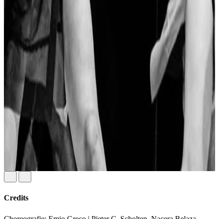
Credits
Choreografie: Emio Greco | Pieter C. Scholten, Nacera Belaza,