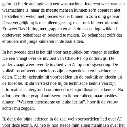
gebruikt hij de analogie van een wasmachine. Iedereen weet wat een
wasmachine is, maar de meeste mensen kunnen zo’n apparaat niet
herstellen en weten niet precies wat er binnen in zo’n ding gebeurt.
Deze vergelijking is niet alleen geestig, maar ook blikverruimend.
Zo weet Bas Haring met grappen en anekdotes een ingewikkeld
onderwerp behapbaar en boeiend te maken. Zo behapbaar zelfs dat
er ouders met jonge kinderen in de zaal zitten.
In het tweede deel is het tijd voor het publiek om vragen te stellen.
De een vraagt over de invloed van ChatGPT op onderwijs. De
ander vraagt weer over de invloed van AI op oorlogsvoering. De
volksfilosoof weet moeiteloos zijn perspectieven en inzichten te
delen. Daarbij gebruikt hij voorbeelden uit de praktijk en ideeën uit
de filosofie. Ik sta versteld hoe hij de technische kennis van zijn
informatica achtergrond combineert met zijn filosofische kennis. Na
afloop wordt er geapplaudisseerd en ik hoor alleen maar positieve
dingen. “Wat een interessante en leuke lezing”, hoor ik de vrouw
achter mij zeggen.
Ik denk dat bijna iedereen in de zaal wel vooroordelen had over AI
voor deze lezing. Al heb ik nog steeds mijn eigen meningen over het