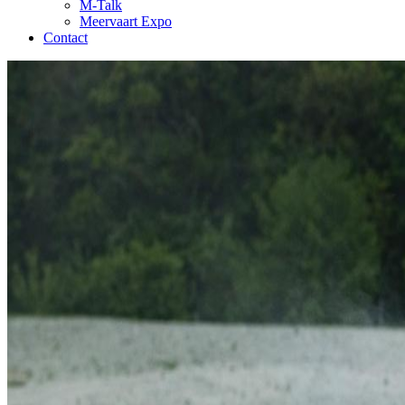
M-Talk
Meervaart Expo
Contact