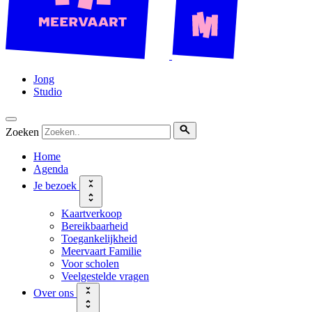
Jong
Studio
Zoeken
Home
Agenda
Je bezoek
Kaartverkoop
Bereikbaarheid
Toegankelijkheid
Meervaart Familie
Voor scholen
Veelgestelde vragen
Over ons