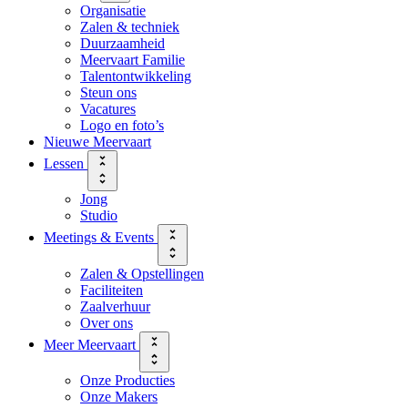
Organisatie
Zalen & techniek
Duurzaamheid
Meervaart Familie
Talentontwikkeling
Steun ons
Vacatures
Logo en foto’s
Nieuwe Meervaart
Lessen
Jong
Studio
Meetings & Events
Zalen & Opstellingen
Faciliteiten
Zaalverhuur
Over ons
Meer Meervaart
Onze Producties
Onze Makers