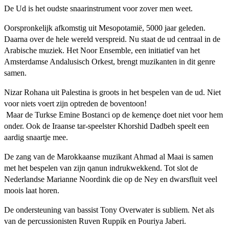
De Ud is het oudste snaarinstrument voor zover men weet.
Oorspronkelijk afkomstig uit Mesopotamië, 5000 jaar geleden.
Daarna over de hele wereld verspreid. Nu staat de ud centraal in de
Arabische muziek. Het Noor Ensemble, een initiatief van het
Amsterdamse Andalusisch Orkest, brengt muzikanten in dit genre
samen.
Nizar Rohana uit Palestina is groots in het bespelen van de ud. Niet
voor niets voert zijn optreden de boventoon!
Maar de Turkse Emine Bostanci op de kemençe doet niet voor hem
onder. Ook de Iraanse tar-speelster Khorshid Dadbeh speelt een
aardig snaartje mee.
De zang van de Marokkaanse muzikant Ahmad al Maai is samen
met het bespelen van zijn qanun indrukwekkend. Tot slot de
Nederlandse Marianne Noordink die op de Ney en dwarsfluit veel
moois laat horen.
De ondersteuning van bassist Tony Overwater is subliem. Net als
van de percussionisten Ruven Ruppik en Pouriya Jaberi.