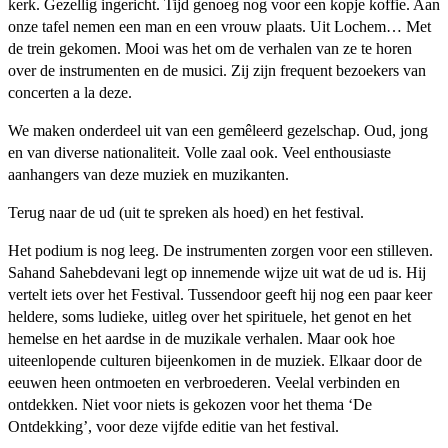
kerk. Gezellig ingericht. Tijd genoeg nog voor een kopje koffie. Aan
onze tafel nemen een man en een vrouw plaats. Uit Lochem… Met
de trein gekomen. Mooi was het om de verhalen van ze te horen
over de instrumenten en de musici. Zij zijn frequent bezoekers van
concerten a la deze.
We maken onderdeel uit van een gemêleerd gezelschap. Oud, jong
en van diverse nationaliteit. Volle zaal ook. Veel enthousiaste
aanhangers van deze muziek en muzikanten.
Terug naar de ud (uit te spreken als hoed) en het festival.
Het podium is nog leeg. De instrumenten zorgen voor een stilleven.
Sahand Sahebdevani legt op innemende wijze uit wat de ud is. Hij
vertelt iets over het Festival. Tussendoor geeft hij nog een paar keer
heldere, soms ludieke, uitleg over het spirituele, het genot en het
hemelse en het aardse in de muzikale verhalen. Maar ook hoe
uiteenlopende culturen bijeenkomen in de muziek. Elkaar door de
eeuwen heen ontmoeten en verbroederen. Veelal verbinden en
ontdekken. Niet voor niets is gekozen voor het thema ‘De
Ontdekking’, voor deze vijfde editie van het festival.