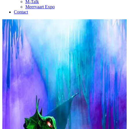
M-Talk
Meervaart Expo
Contact