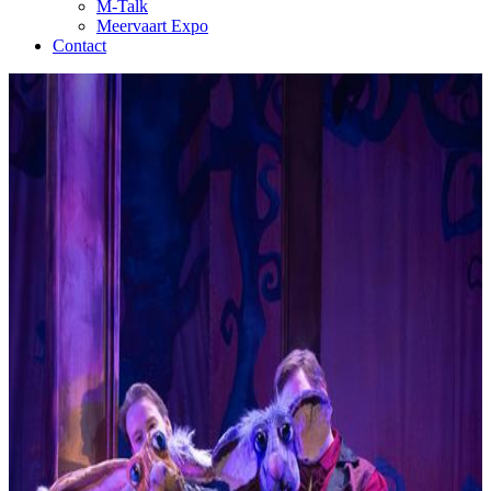
M-Talk
Meervaart Expo
Contact