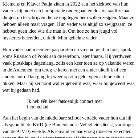
Klemens en Klaver Patijn zitten in 2022 aan het ziekbed van hun
vader - hij moet een hartoperatie ondergaan en de arts raadt ze aan
dingen op te schrijven die ze nog tegen hem willen zeggen. Maar ze
hebben alleen maar vragen. Hun vader was altijd zo zwijgzaam, ze
hebben geen idee wie die man is. Om hoe ze hun jeugd vol
mysteries beleefden, cirkelt ‘Mijn geheime vader’.
Hun vader had meerdere paspoorten en vreemd geld in huis, sprak
soms Russisch of Pools aan de telefoon, later Iraans. Hij verdween
vaak plotsklaps dagenlang, zelfs een keer toen ze op vakantie waren
in de Ardennen, om terug te keren met een ander uiterlijk of een
andere auto. Dan ging hij weer op zijn gele typemachine zitten
tikken. Maar hij zei nooit wat er gebeurd was, waar hij geweest was,
wat hij gedaan had.
Ik heb één keer fatsoenlijk contact met
hem gehad.
Aan het begin van de middelbare school vertelde vader hun dat hij
als spion bij de BVD (de Binnenlandse Veiligheidsdienst, voorloper
van de AIVD) werkte. Als iemand ernaar vroeg moesten ze echter