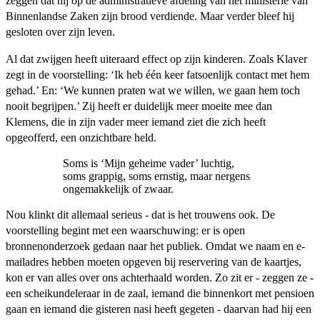
zeggen dat hij op de administratieve afdeling van het ministerie van
Binnenlandse Zaken zijn brood verdiende. Maar verder bleef hij
gesloten over zijn leven.
Al dat zwijgen heeft uiteraard effect op zijn kinderen. Zoals Klaver
zegt in de voorstelling: ‘Ik heb één keer fatsoenlijk contact met hem
gehad.’ En: ‘We kunnen praten wat we willen, we gaan hem toch
nooit begrijpen.’ Zij heeft er duidelijk meer moeite mee dan
Klemens, die in zijn vader meer iemand ziet die zich heeft
opgeofferd, een onzichtbare held.
Soms is ‘Mijn geheime vader’ luchtig,
soms grappig, soms ernstig, maar nergens
ongemakkelijk of zwaar.
Nou klinkt dit allemaal serieus - dat is het trouwens ook. De
voorstelling begint met een waarschuwing: er is open
bronnenonderzoek gedaan naar het publiek. Omdat we naam en e-
mailadres hebben moeten opgeven bij reservering van de kaartjes,
kon er van alles over ons achterhaald worden. Zo zit er - zeggen ze -
een scheikundeleraar in de zaal, iemand die binnenkort met pensioen
gaan en iemand die gisteren nasi heeft gegeten - daarvan had hij een