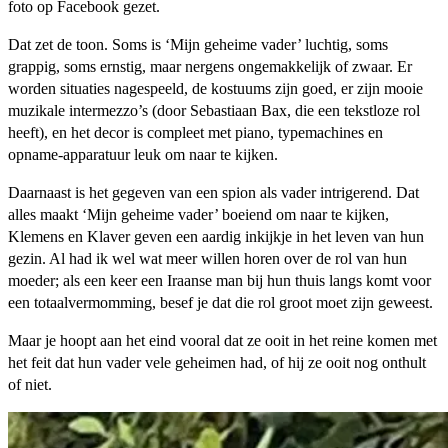
foto op Facebook gezet.
Dat zet de toon. Soms is ‘Mijn geheime vader’ luchtig, soms
grappig, soms ernstig, maar nergens ongemakkelijk of zwaar. Er
worden situaties nagespeeld, de kostuums zijn goed, er zijn mooie
muzikale intermezzo’s (door Sebastiaan Bax, die een tekstloze rol
heeft), en het decor is compleet met piano, typemachines en
opname-apparatuur leuk om naar te kijken.
Daarnaast is het gegeven van een spion als vader intrigerend. Dat
alles maakt ‘Mijn geheime vader’ boeiend om naar te kijken,
Klemens en Klaver geven een aardig inkijkje in het leven van hun
gezin. Al had ik wel wat meer willen horen over de rol van hun
moeder; als een keer een Iraanse man bij hun thuis langs komt voor
een totaalvermomming, besef je dat die rol groot moet zijn geweest.
Maar je hoopt aan het eind vooral dat ze ooit in het reine komen met
het feit dat hun vader vele geheimen had, of hij ze ooit nog onthult
of niet.