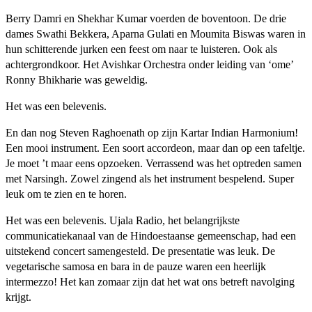
Berry Damri en Shekhar Kumar voerden de boventoon. De drie
dames Swathi Bekkera, Aparna Gulati en Moumita Biswas waren in
hun schitterende jurken een feest om naar te luisteren. Ook als
achtergrondkoor. Het Avishkar Orchestra onder leiding van ‘ome’
Ronny Bhikharie was geweldig.
Het was een belevenis.
En dan nog Steven Raghoenath op zijn Kartar Indian Harmonium!
Een mooi instrument. Een soort accordeon, maar dan op een tafeltje.
Je moet ’t maar eens opzoeken. Verrassend was het optreden samen
met Narsingh. Zowel zingend als het instrument bespelend. Super
leuk om te zien en te horen.
Het was een belevenis. Ujala Radio, het belangrijkste
communicatiekanaal van de Hindoestaanse gemeenschap, had een
uitstekend concert samengesteld. De presentatie was leuk. De
vegetarische samosa en bara in de pauze waren een heerlijk
intermezzo! Het kan zomaar zijn dat het wat ons betreft navolging
krijgt.