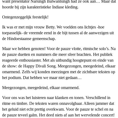
want presentator Narsingh Balwantsingh had ze ook aan… Maar dat
hoorde bij zijn karakteristieke Indiase kleding.
Ontegenzeggelijk feestelijk!
Ik was er met mijn vrouw Betty. We voelden ons lichtjes -hoe
toepasselijk- de vreemde eend in de bijt tussen al de aanwezigen uit
de Hindoestaanse gemeenschap.
Maar we hebben genoten! Voor de pauze vlotte, ritmische solo’s. Na
de pauze duetten en nummers die meer sfeer brachten. Het publiek
reageerde enthousiaster. Met als uitbundig hoogtepunt en einde van
de show: de Happy Divali Song. Meegezongen, meegedeind, elkaar
omarmend. Zelfs wij konden meezingen met de zichtbare teksten op
het podium. Dat hebben we maar niet gedaan…
Meegezongen, meegedeind, elkaar omarmend.
Voor ons was het luisteren naar klanken en tonen. Verschillend in
ritme en timbre. De teksten waren onnavolgbaar. Alleen jammer dat
het geluid niet echt prettig overkwam. Voor de pauze te schel en na
de pauze teveel galm. Het deed niets af aan het wervelende concert!