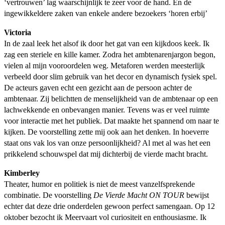
‘vertrouwen’ lag waarschijnlijk te zeer voor de hand. En de
ingewikkeldere zaken van enkele andere bezoekers ‘horen erbij’
Victoria
In de zaal leek het alsof ik door het gat van een kijkdoos keek. Ik
zag een steriele en kille kamer. Zodra het ambtenarenjargon begon,
vielen al mijn vooroordelen weg. Metaforen werden meesterlijk
verbeeld door slim gebruik van het decor en dynamisch fysiek spel.
De acteurs gaven echt een gezicht aan de persoon achter de
ambtenaar. Zij belichtten de menselijkheid van de ambtenaar op een
lachwekkende en onbevangen manier. Tevens was er veel ruimte
voor interactie met het publiek. Dat maakte het spannend om naar te
kijken. De voorstelling zette mij ook aan het denken. In hoeverre
staat ons vak los van onze persoonlijkheid? Al met al was het een
prikkelend schouwspel dat mij dichterbij de vierde macht bracht.
Kimberley
Theater, humor en politiek is niet de meest vanzelfsprekende
combinatie. De voorstelling
De Vierde Macht ON TOUR
bewijst
echter dat deze drie onderdelen gewoon perfect samengaan. Op 12
oktober bezocht ik Meervaart vol curiositeit en enthousiasme. Ik