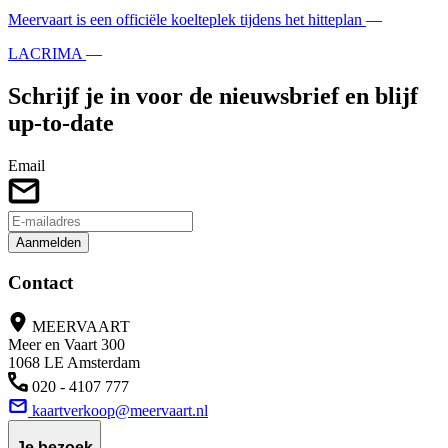
Meervaart is een officiële koelteplek tijdens het hitteplan
—
LACRIMA
—
Schrijf je in voor de nieuwsbrief en blijf
up-to-date
Email
Aanmelden
Contact
MEERVAART
Meer en Vaart 300
1068 LE Amsterdam
020 - 4107 777
kaartverkoop@meervaart.nl
Je bezoek