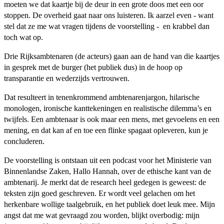
moeten we dat kaartje bij de deur in een grote doos met een oor
stoppen. De overheid gaat naar ons luisteren. Ik aarzel even - want
stel dat ze me wat vragen tijdens de voorstelling - en krabbel dan
toch wat op.
Drie Rijksambtenaren (de acteurs) gaan aan de hand van die kaartjes
in gesprek met de burger (het publiek dus) in de hoop op
transparantie en wederzijds vertrouwen.
Dat resulteert in tenenkrommend ambtenarenjargon, hilarische
monologen, ironische kanttekeningen en realistische dilemma’s en
twijfels. Een ambtenaar is ook maar een mens, met gevoelens en een
mening, en dat kan af en toe een flinke spagaat opleveren, kun je
concluderen.
De voorstelling is ontstaan uit een podcast voor het Ministerie van
Binnenlandse Zaken, Hallo Hannah, over de ethische kant van de
ambtenarij. Je merkt dat de research heel gedegen is geweest: de
teksten zijn goed geschreven. Er wordt veel gelachen om het
herkenbare wollige taalgebruik, en het publiek doet leuk mee. Mijn
angst dat me wat gevraagd zou worden, blijkt overbodig: mijn