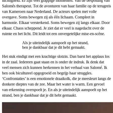
luchtigheid. Er zijn veel grappige momenten. Van de bespotting van
Salomés therapeut. Tot de avonturen van haar familie op de terugreis
van Kameroen naar Nederland. De acteurs spelen met volle
overgave. Soms bewegen zij als één lichaam. Compleet in
harmonie. Elkaar versterkend. Soms bewegen zij langs elkaar. Door
elkaar. Chaos scheppend. Je ziet dat er veel is nagedacht over de
ruimte en het licht. Dit leidt tot een onvergetelijke mise-en-scène.
Als je uiteindelijk aanspoelt op het strand,
ben je dankbaar dat je dit hebt gemaakt.
Het stuk eindigt met een krachtige slotzin. Dan barst het applaus los
in de zaal. Iedereen gaat staan en is onder de indruk. Ik denk dat
veel mensen zich kunnen herkennen in het verhaal van Salomé. Ik
ben ook bicultureel opgegroeid en begrijp haar struggles.
‘Confrontaties’ is een emotionele draaikolk, die je meesleurt langs de
donkere dieptes van de zee. Maar het water is warm. Een gevoel
van erkenning overspoelt je. En als je uiteindelijk aanspoelt op het
strand, ben je dankbaar dat je dit hebt gemaakt.