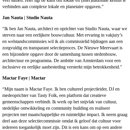
veel samen. Hier ligt de kans om lokale en (inter)nationale kennis te
verbinden aan complexe lokale en planetaire opgaven.”
Jan Nauta | Studio Nauta
"Ik ben Jan Nauta, architect en oprichter van Studio Nauta, waar we
streven naar een eerlijkere bouwcultuur. Met ervaring in vakjury’s
en welstandscommissies wil ik als commissielid bijdragen aan een
zorgvuldig en transparant selectieproces. De Nieuwe Meervaart is
een bijzondere opgave door de samenhang tussen stedenbouw,
architectuur en programma. De ambitie van Amsterdam voor een
inclusieve en eerlijke aanbesteding versterkt mijn betrokkenheid."
Mactar Faye | Mactar
“Mijn naam is Mactar Faye. Ik ben cultureel projectleider, DJ en
medeoprichter van Tasty Folk, een platform dat creatieve
gemeenschappen verbindt. Ik werk op het snijvlak van cultuur,
stedelijke ontwikkeling en community building en realiseer
projecten met maatschappelijke en ruimtelijke impact. Ik neem graag
deel aan deze selectiecommissie omdat ik geloof dat cultuur voor
iedereen toegankelijk moet zijn. Dit is een kans om op een andere