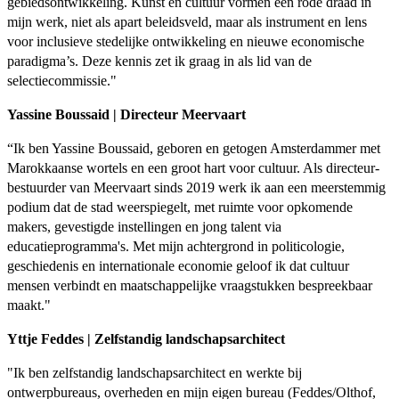
gebiedsontwikkeling. Kunst en cultuur vormen een rode draad in
mijn werk, niet als apart beleidsveld, maar als instrument en lens
voor inclusieve stedelijke ontwikkeling en nieuwe economische
paradigma’s. Deze kennis zet ik graag in als lid van de
selectiecommissie."
Yassine Boussaid | Directeur Meervaart
“Ik ben Yassine Boussaid, geboren en getogen Amsterdammer met
Marokkaanse wortels en een groot hart voor cultuur. Als directeur-
bestuurder van Meervaart sinds 2019 werk ik aan een meerstemmig
podium dat de stad weerspiegelt, met ruimte voor opkomende
makers, gevestigde instellingen en jong talent via
educatieprogramma's. Met mijn achtergrond in politicologie,
geschiedenis en internationale economie geloof ik dat cultuur
mensen verbindt en maatschappelijke vraagstukken bespreekbaar
maakt."
Yttje Feddes | Zelfstandig landschapsarchitect
"Ik ben zelfstandig landschapsarchitect en werkte bij
ontwerpbureaus, overheden en mijn eigen bureau (Feddes/Olthof,