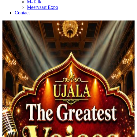
M-Talk
Meervaart Expo
Contact