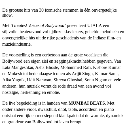
De grootste hits van 30 iconische stemmen in één onvergetelijke
show.
Met ‘
Greatest Voices of Bollywood’
presenteert UJALA een
stijlvolle theateravond vol tijdloze klassiekers, geliefde melodieën en
onvergetelijke hits uit de rijke geschiedenis van de Indiase film- en
muziekindustrie.
De voorstelling is een eerbetoon aan de grote vocalisten die
Bollywood een eigen ziel en zeggingskracht hebben gegeven. Van
Lata Mangeshkar, Asha Bhosle, Mohammed Rafi, Kishore Kumar
en Mukesh tot hedendaagse iconen als Arijit Singh, Kumar Sanu,
Alka Yagnik, Udit Narayan, Shreya Ghoshal, Sonu Nigam en vele
anderen: hun muziek vormt de rode draad van een avond vol
nostalgie, herkenning en emotie.
De live begeleiding is in handen van
MUMBAI BEATS
. Met
onder andere viool, dwarsfluit, dhol, tabla, accordeon en piano
ontstaat een rijk en meeslepend klankpalet dat de warmte, dynamiek
en grandeur van Bollywood tot leven brengt.