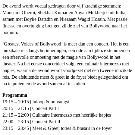
De avond wordt vocaal gedragen door vijf krachtige stemmen:
Mousumi Oberoi, Shekhar Kumar en Aayan Mukherjee uit India,
samen met Boyke Datadin en Niezaam Wagid Hosain. Met passie,
finesse en overtuiging brengen zij de ziel van Bollywood naar het
podium.
‘Greatest Voices of Bollywood’ is meer dan een concert. Het is een
muzikale reis langs herinneringen, een ode aan tijdloze stemmen en
een sfeervolle ontmoeting met de magie van Bollywood in het
theater. Na het eerste concertdeel volgt een culinair intermezzo met
hapjes, waarna de avond wordt voortgezet met een tweede muzikale
reis. De afsluitende meet & greet in de foyer biedt gelegenheid om
na te praten en de avond samen af te sluiten.
Programma
19:15 – 20:15 | Inloop & ontvangst
20:15 – 21:15 | Concert Part I
21:15 – 22:00 | Culinaire Intermezzo met heerlijke hapjes
22:00 – 23:15 | Concert Part II
23:15 – 23:45 | Meet & Greet, tories & brasa’s in de foyer