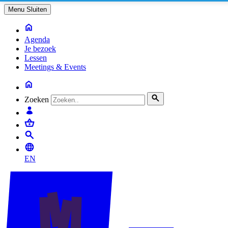
Menu
Sluiten
Agenda
Je bezoek
Lessen
Meetings & Events
Zoeken
EN