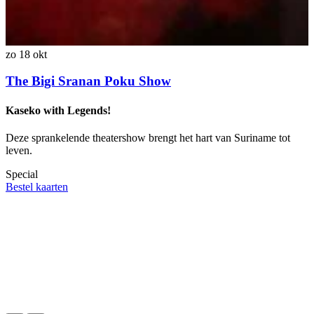
z
zo 18 okt
D
The Bigi Sranan Poku Show
U
Kaseko with Legends!
D
Deze sprankelende theatershow brengt het hart van Suriname tot
z
leven.
t
Special
S
Bestel kaarten
B