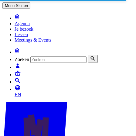
Menu
Sluiten
Agenda
Je bezoek
Lessen
Meetings & Events
Zoeken
EN