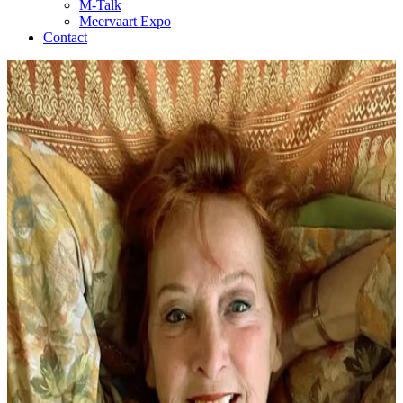
M-Talk
Meervaart Expo
Contact