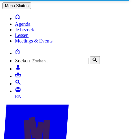
Menu
Sluiten
Agenda
Je bezoek
Lessen
Meetings & Events
Zoeken
EN