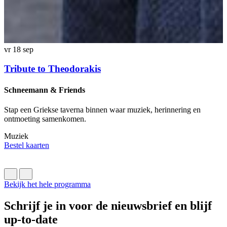
vr 18 sep
v
Tribute to Theodorakis
Schneemann & Friends
H
Stap een Griekse taverna binnen waar muziek, herinnering en
M
ontmoeting samenkomen.
e
Muziek
M
Bestel kaarten
B
Bekijk het hele programma
Schrijf je in voor de nieuwsbrief en blijf
up-to-date