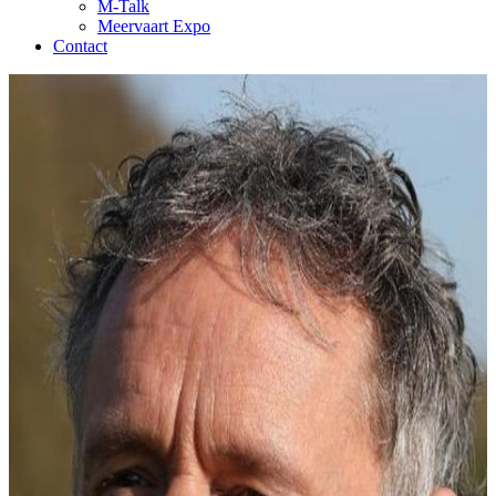
M-Talk
Meervaart Expo
Contact