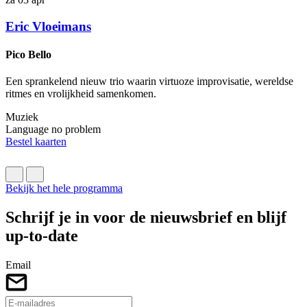
z
Eric Vloeimans
Pico Bello
J
W
Een sprankelend nieuw trio waarin virtuoze improvisatie, wereldse
ritmes en vrolijkheid samenkomen.
W
Muziek
M
Language no problem
B
Bestel kaarten
Bekijk het hele programma
Schrijf je in voor de nieuwsbrief en blijf
up-to-date
Email