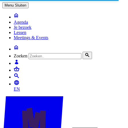
Menu
Sluiten
Agenda
Je bezoek
Lessen
Meetings & Events
Zoeken
EN