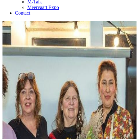
M-Talk
Meervaart Expo
Contact