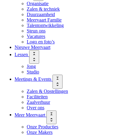
Organisatie
Zalen & techniek
Duurzaamheid
Meervaart Familie
Talentontwikkeling
Steun ons
Vacatures
Logo en foto’s
Nieuwe Meervaart
Lessen
Jong
Studio
Meetings & Events
Zalen & Opstellingen
Faciliteiten
Zaalverhuur
Over ons
Meer Meervaart
Onze Producties
Onze Makers