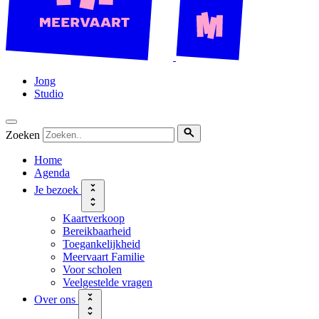
Jong
Studio
Zoeken
Home
Agenda
Je bezoek
Kaartverkoop
Bereikbaarheid
Toegankelijkheid
Meervaart Familie
Voor scholen
Veelgestelde vragen
Over ons