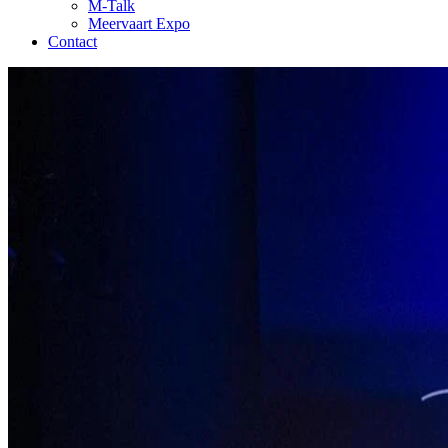
M-Talk
Meervaart Expo
Contact