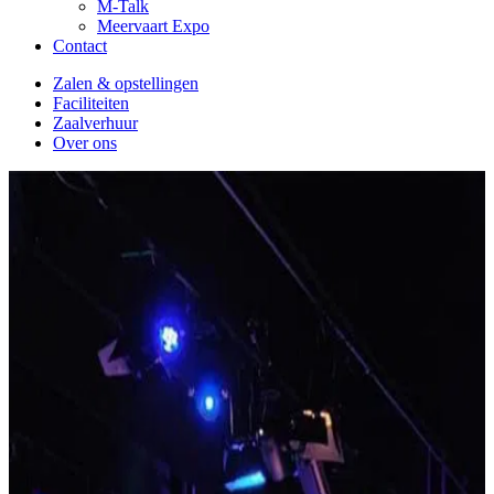
M-Talk
Meervaart Expo
Contact
Zalen & opstellingen
Faciliteiten
Zaalverhuur
Over ons