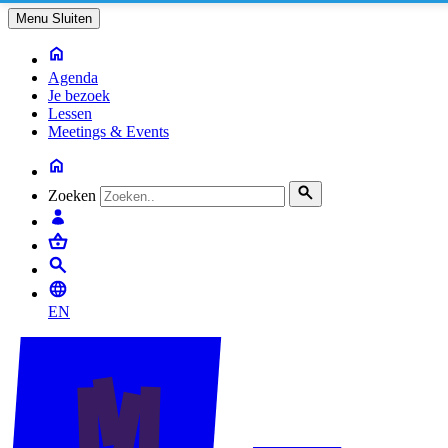
Menu
Sluiten
Agenda
Je bezoek
Lessen
Meetings & Events
Zoeken
EN