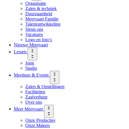
Organisatie
Zalen & techniek
Duurzaamheid
Meervaart Familie
Talentontwikkeling
Steun ons
Vacatures
Logo en foto’s
Nieuwe Meervaart
Lessen
Jong
Studio
Meetings & Events
Zalen & Opstellingen
Faciliteiten
Zaalverhuur
Over ons
Meer Meervaart
Onze Producties
Onze Makers