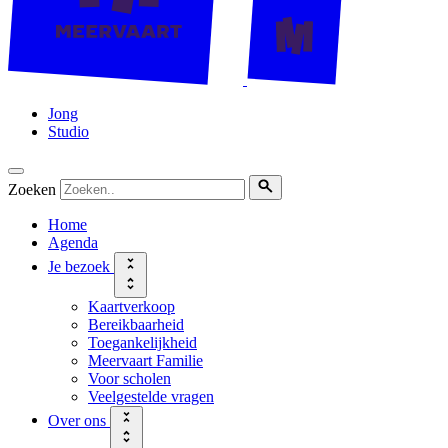
Jong
Studio
Zoeken
Home
Agenda
Je bezoek
Kaartverkoop
Bereikbaarheid
Toegankelijkheid
Meervaart Familie
Voor scholen
Veelgestelde vragen
Over ons