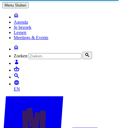
Menu
Sluiten
Agenda
Je bezoek
Lessen
Meetings & Events
Zoeken
EN