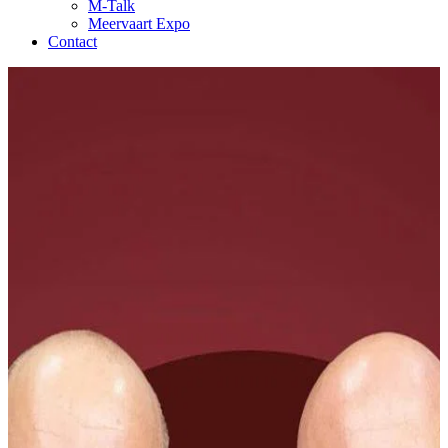
M-Talk
Meervaart Expo
Contact