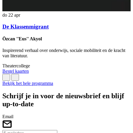
do 22 apr
d
De Klassenmigrant
Özcan ''Eus'' Akyol
F
Inspirerend verhaal over onderwijs, sociale mobiliteit en de kracht
E
van literatuur.
T
Theatercollege
B
Bestel kaarten
Bekijk het hele programma
Schrijf je in voor de nieuwsbrief en blijf
up-to-date
Email