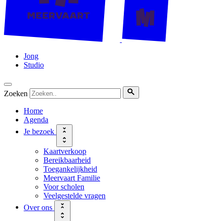
Jong
Studio
Zoeken
Home
Agenda
Je bezoek
Kaartverkoop
Bereikbaarheid
Toegankelijkheid
Meervaart Familie
Voor scholen
Veelgestelde vragen
Over ons