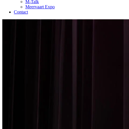
M-Talk
Meervaart Expo
Contact