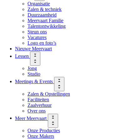
Organisatie
Zalen & techniek
Duurzaamheid
Meervaart Familie
Talentontwikkeling
Steun ons
Vacatures
Logo en foto’s
Nieuwe Meervaart
Lessen
Jong
Studio
Meetings & Events
Zalen & Opstellingen
Faciliteiten
Zaalverhuur
Over ons
Meer Meervaart
Onze Producties
Onze Makers