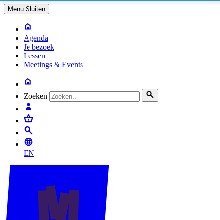
Menu
Sluiten
Agenda
Je bezoek
Lessen
Meetings & Events
Zoeken
EN