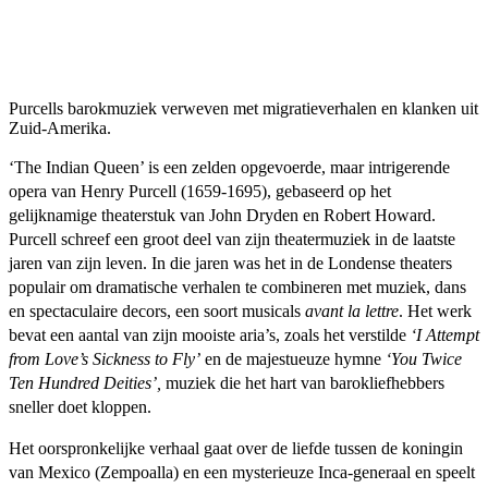
Purcells barokmuziek verweven met migratieverhalen en klanken uit
Zuid-Amerika.
‘The Indian Queen’ is een zelden opgevoerde, maar intrigerende
opera van Henry Purcell (1659-1695), gebaseerd op het
gelijknamige theaterstuk van John Dryden en Robert Howard.
Purcell schreef een groot deel van zijn theatermuziek in de laatste
jaren van zijn leven. In die jaren was het in de Londense theaters
populair om dramatische verhalen te combineren met muziek, dans
en spectaculaire decors, een soort musicals
avant la lettre
. Het werk
bevat een aantal van zijn mooiste aria’s, zoals het verstilde
‘I Attempt
from Love’s Sickness to Fly’
en de majestueuze hymne
‘You Twice
Ten Hundred Deities’,
muziek die het hart van barokliefhebbers
sneller doet kloppen.
Het oorspronkelijke verhaal gaat over de liefde tussen de koningin
van Mexico (Zempoalla) en een mysterieuze Inca-generaal en speelt