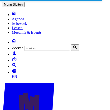
Menu
Sluiten
Agenda
Je bezoek
Lessen
Meetings & Events
Zoeken
EN