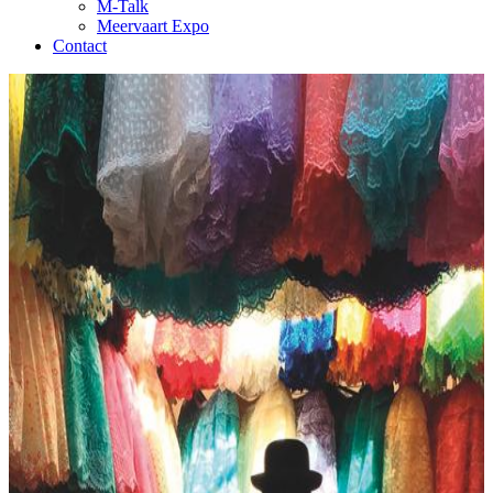
M-Talk
Meervaart Expo
Contact