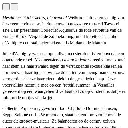
Mesdames et Messieurs, bienvenue!
Welkom in de jaren tachtig van
de zeventiende eeuw. In de nieuwe barok-wave musical 'Beyond
The Ball' presenteert Collectief Aqueerius de roze revolutie van de
Franse Barok. Vergeet de Zonnekoning; in dit libretto staat Julie
d’Aubigny centraal, beter bekend als Madame de Maupin.
Julie d'Aubigny was een operadiva, meester-duellist en bovenal een
ongetemde rebel. Als queer-icoon
avant la lettre
streed zij met zowel
haar stem als haar zwaard tegen de verstikkende sociale klassen en
normen van haar tijd. Terwijl ze de harten van menig man en vrouw
veroverde, eiste ze haar eigen plek in de geschiedenis op. Deze
voorstelling neemt je mee op een ‘ratgirl summer’ in Versailles,
gebaseerd op een waargebeurd verhaal dat zo opwindend is dat je er
robijnrode oortjes van krijgt.
Collectief Aqueerius, gevormd door Charlotte Dommershausen,
Seppe Salomé en Jip Warmerdam, staat bekend om vernieuwende
queer elektropop-musicals. Ze balanceren op de campy golven
tussen kunst en kitsch, geïnspireerd door hedendaagse popcultuur,