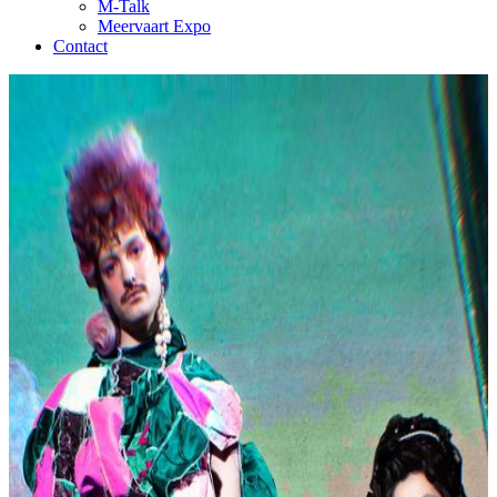
M-Talk
Meervaart Expo
Contact