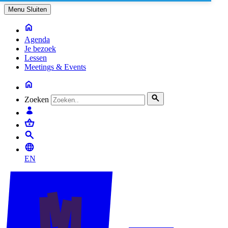
Menu
Sluiten
Agenda
Je bezoek
Lessen
Meetings & Events
Zoeken
EN