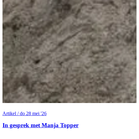
A
Artikel / do 28 mei '26
M
In gesprek met Manja Topper