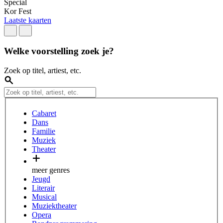
Special
L
Kor Fest
O
Laatste kaarten
B
Welke voorstelling zoek je?
Zoek op titel, artiest, etc.
Cabaret
Dans
Familie
Muziek
Theater
meer genres
Jeugd
Literair
Musical
Muziektheater
Opera