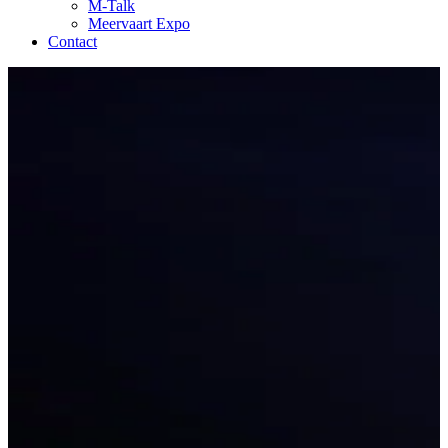
M-Talk
Meervaart Expo
Contact