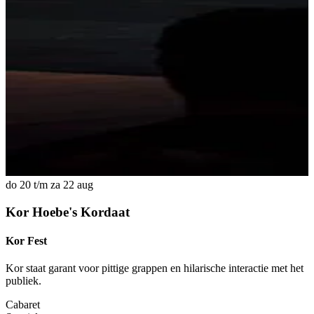
do 20 t/m za 22 aug
d
Kor Hoebe's Kordaat
Kor Fest
J
Kor staat garant voor pittige grappen en hilarische interactie met het
A
publiek.
Cabaret