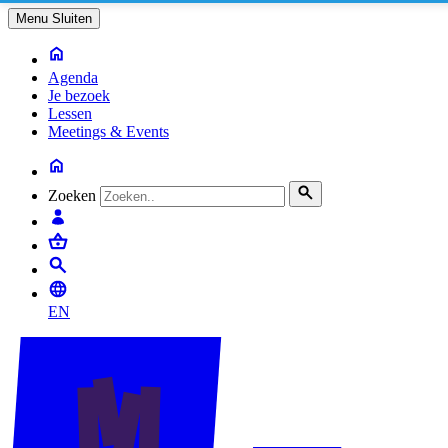
Menu
Sluiten
Agenda
Je bezoek
Lessen
Meetings & Events
Zoeken
EN